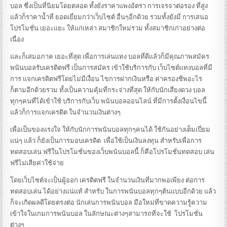
บอล ซึ่งเป็นที่นิยมโดยตลอด ทั้งยังราคาแพงอัตรา การเจรจาต่อรอง ที่สูง
แล้วก็ราคาน้ำที่ ยอดเยี่ยมกว่าเว็บไซต์ อื่นๆอีกด้วย รวมทั้งยังมี การเสนอ
โปรโมชั่น เยอะแยะ ให้แก่เหล่า สมาชิกใหม่รวม ทั้งสมาชิกเก่าอย่างต่อ
เนื่อง
และก็เสมอภาค เยอะที่สุด เพื่อการเล่นแทง บอลที่ดีแล้วก็มีคุณภาพสมัคร
พนันบอลรับเครดิตฟรี เป็นการสมัคร เข้าใช้บริการกับ เว็บไซต์แทงบอลที่มี
การ แจกเครดิตฟรีโดยไม่มีเงื่อน ไขการฝากเงินหรือ ค่าครองชีพอะไร
ก็ตามอีกด้วยรวม ทั้งเป็นความคุ้มที่กระจ่างที่สุด ให้กับนักเสี่ยงดวง บอล
ทุกๆคนที่ได้เข้าใช้ บริการกับเว็บ พนันบอลออนไลน์ ที่มีการตั้งเงื่อนไขนี้
แล้วก็การแจกเครดิต ในจำนวนเงินต่างๆ
เพื่อเป็นของแรงใจ ให้กับนักการพนันบอลทุกๆคนได้ ใช้กันอย่างเต็มเปี่ยม
แน่ๆ แล้ว ก็ยังเป็นการมอบเครดิต เพื่อใช้เป็นเงินลงทุน สำหรับเพื่อการ
ทดสอบเล่น ฟรีในโปรโมชั่นของเว็บพนันบอลนี้ ก็คือโปรโมชั่นทดสอบ เล่น
ฟรีไม่เสียค่าใช้จ่าย
โดยเว็บไซต์จะเป็นผู้ออก เครดิตฟรี ในจำนวนเงินที่มากพอเพียง ต่อการ
ทดสอบเล่น ได้อย่างแน่แท้ สำหรับ ในการพนันบอลทุกๆต้นแบบอีกด้วย แล้ว
ก็จะเกิดผลดีโดยตรงต่อ นักเล่นการพนันบอล มือใหม่ที่ขาดความรู้ความ
เข้าใจในเกมการพนันบอล ในลักษณะต่างๆสามารถที่จะใช้ โปรโมชั่น
ต่างๆ