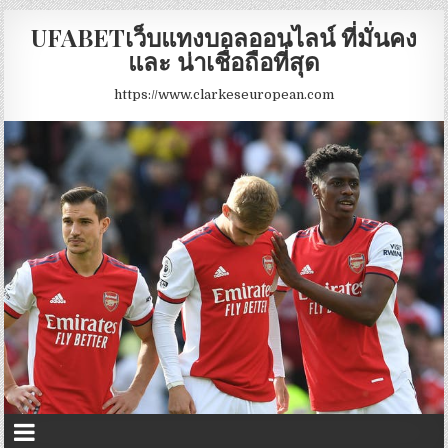
UFABETเว็บแทงบอลออนไลน์ ที่มั่นคง
และ น่าเชื่อถือที่สุด
https://www.clarkeseuropean.com