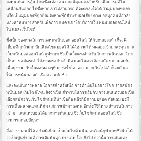
ลงทุนเป็นการลุ้น โชคซึ่งแต่ละคน ก็จะมีมุมมองสำหรับ เพื่อการดูที่ไม่
เหมือนกันออก ไปซึ่งพวกเราไม่สามารถ ที่จะตกลงใจได้ ว่ามุมมองของค
นใด เป็นมุมมองที่ถูกเป็น จังหวะที่ดีสำหรับนักเสี่ยง ดวงบอลทุกคนที่กำลัง
มองหาหนทาง สำหรับเพื่อการ สมัครเข้าใช้บริการเว็บ พนันบอลออนไลน์
ใน แต่ละเว็บไซต์
ซึ่งเป็นช่องทางใน การลงทุนพนันบอล ออนไลน์ ให้กับตนเองแล้ว ก็จะดี
เยี่ยมที่สุดถ้าเกิด นักเสี่ยงโชคบอลได้ ได้โอกาสได้ ทดลองเข้ามาลงทุน ผ่าน
เว็บพนันบอลออนไลน์ ยูฟ่าเบท ซึ่งเป็นเว็บตรงสำหรับ ในการพนันบอล โดย
เป็นการ สมัครเข้าใช้งานตรง กับเจ้ามือ และไม่ควรต้องสมัคร ผ่านเอเย่น
เพื่อยุ่งยาก กับขั้นตอนต่างๆที่ บางครั้งก็อาจจะ มากเกินไปแล้วก็จะมี ผล
ให้การพนันบอ ลกำเนิดความชักช้า
และจะเป็นการพลาด โอกาสสำหรับเพื่อ การทำเงินไปอย่างโชค ร้ายสมัคร
พนันบอล เว็บไซต์ไหน สิ่งจำเป็น สำหรับในการเริ่มกับ การเล่นแทงบอล เป็น
เลือกสมัครกับเว็บ ไซต์พนันที่น่าเชื่อถือ แล้วก็มีความปลอด ภัยแถม ยังมี
การเห็นผล ทดแทนที่คุ้ม แก่การเข้ามาลงทุน อีกทั้งมีวิถีทาง สำหรับในการ
เข้ามา เล่นแทงบอลได้มากมายต้นแบบ ซึ่งเว็บไซต์พนันออนไลน์ ซึ่ง
สามารถตอบปัญหา
สิ่งต่างๆกลุ่มนี้ได้ อย่างดีเยี่ยม เป็นเว็บไซต์ พนันออนไลน์ยูฟ่าเบทซึ่งนับ ได้
ว่าเป็นศูนย์รวมที่ การเดิมพันทุก ประเภท โดยยิ่งไป กว่านั้นการเล่นแทง