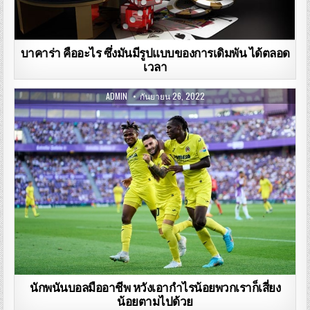
บาคาร่า คืออะไร ซึ่งมันมีรูปแบบของการเดิมพัน ได้ตลอด
เวลา
ADMIN
กันยายน 26, 2022
นักพนันบอลมืออาชีพ หวังเอากำไรน้อยพวกเราก็เสี่ยง
น้อยตามไปด้วย