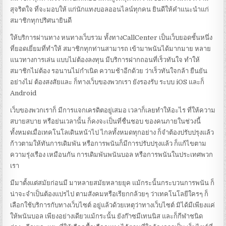
สุจริตใจ ที่จะมอบให้ แก่นักแทงบอลออนไลน์ทุกคน ยินดีให้คำแนะนำแก่
สมาชิกทุกปริศนายินดี
ให้บริการผ่านทาง หนทางเว็บรวม ทั้งทางCallCenter เป็นเว็บยอดชั้นหนึ่ง
ที่ยอดเยี่ยมที่ทำให้ สมาชิกทุกท่านสามารถ เข้ามาพนันได้มากมาย หลาย
แนวทางการเล่น แบบไม่ต้องลงทุน มีบริการฝากถอนที่เร็วทันใจ ทำให้
สมาชิกไม่ต้อง รอนานไม่กำเนิด ความช้าอีกด้วย ว่าเร็วทันใจกล้า ยืนยัน
อย่างไม่ ต้องสงสัยและ ก็ทางเว็บของพวกเรา ยังรองรับ ระบบ iOS และก็
Android
เว็บของพวกเราก็ มีการแจกเครดิตอยู่เสมอ เวลาก็เลยทำให้อะไร ที่ให้ความ
สบายสบาย หรือย่นเวลานั้น ก็คงจะเป็นที่ชื่นชอบ ของคนภายในช่วงนี้
ทั้งหมดเมื่อเทคโนโลเดินหน้าไป ไกลทั้งหมดทุกอย่าง ก็จำต้องปรับปรุงแล้ว
ก้าวตามให้ทันการเดิมพัน หรือการพนันก็มีการปรับปรุงแล้ว ก็แก้ไขตาม
ความรุ่งเรือง เหมือนกัน การเดิมพันพนันบอล หรือการพนันในประเทศพวก
เรา
มีมาตั้งแต่สมัยก่อนมี มาหลายสมัยหลายยุค แม้กระนั้นกระบวนการพนัน ก็
น่าจะจำเป็นต้องแปรไป ตามสังคมหรือเรียกกล้วยๆ ว่าเทคโนโลยีใครๆ ก็
เลือกใช้บริการกับทางเว็บไซต์ อยู่แล้วด้วยเหตุว่าทางเว็บไซต์ มิได้มีเพียงแค่
ให้พนันบอล เพียงอย่างเดียวแม้กระนั้น ยังก๊าซมีเทนนิส และก็กีฬาชนิด