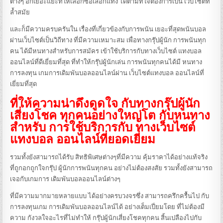
ต่างๆ อีกเยอะแยะที่ให้เลือกซื้อเลือกแทง ได้ตามที่ใจต้องการเป็น เว็บไซต์ที่
ล้ำสมัย
และก็มีความครบครันใน เรื่องที่เกี่ยวข้องกับการพนัน เยอะที่สุดพนันบอล
ผ่านเว็บไซต์เป็นวิถีทาง ที่มีความเหมาะสม เพื่อทางกรุ๊ปผู้นัก การพนันทุก
คน ได้มีหนทางสำหรับการสมัคร เข้าใช้บริการกับทางเว็บไซต์ แทงบอล
ออนไลน์ที่ดีเยี่ยมที่สุด ที่ทำให้กรุ๊ปผู้นักเล่น การพนันทุกคนได้มี หนทาง
การลงทุน เกมการเดิมพันบอลออนไลน์ผ่าน เว็บไซต์แทงบอล ออนไลน์ที่
เยี่ยมที่สุด
ที่ให้ความน่าดึงดูดใจ กับทางกรุ๊ปผู้นัก
เสี่ยงโชค ทุกคนอย่างใหญ่โต กับหนทาง
สำหรับ การใช้บริการกับ ทางเว็บไซต์
แทงบอล ออนไลน์ที่ยอดเยี่ยม
รวมทั้งยังสามารถได้รับ สิทธิพิเศษต่างๆที่มีความ คุ้มราคาได้อย่างแท้จริง
ที่ถูกอกถูกใจกรุ๊ป ผู้นักการพนันทุกคน อย่างไม่ต้องสงสัย รวมทั้งยังสามารถ
เจอกับเกมการ เดิมพันบอลออนไลน์ต่างๆ
ที่มีความมากมายหลายแบบ ได้อย่างครบวงจรซึ่ง สามารถครึกครื้นไป กับ
การลงทุนเกม การเดิมพันบอลออนไลน์ได้ อย่างเต็มเปี่ยมโดย ที่ไม่ต้องมี
ความ กังวลใจอะไรที่ไม่ทำให้ กรุ๊ปผู้นักเสี่ยงโชคทุกคน สิ้นเปลืองไปกับ