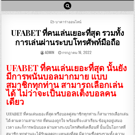
POSTED
บาคาร่าออนไลน์
IN
UFABET ที่คนเล่นเยอะที่สุด รวมทั้ง
การเล่นผ่านระบบโทรศัพท์มือถือ
ADMIN
กรกฎาคม 16, 2022
UFABET ที่คนเล่นเยอะที่สุด นั้นยัง
มีการพนันบอลมากมาย แบบ
สมาชิกทุกท่าน สามารถเลือกเล่น
ได้ ไม่ว่าจะเป็นบอลเต็งบอลคน
เดียว
UFABET ที่คนเล่นเยอะที่สุด หรือบอลคู่สมาชิกทุกท่าน ก็สามารถเลือกเล่น
ได้ ตามความสามารถ ที่ตนเองถูกใจ พร้อมที่จะเล่าเรียน ข้อมูลอยู่เสมอ
เวลา และก็การพนันบอล ผ่านทางระบบโทรศัพท์เคลื่อนที่ นั้นเป็นโอกาสที่
สมาชิก ทุกท่านจะได้รับผลตอบ แทนสูงที่สุด มีความซื่อตรงรวมทั้ง ความ