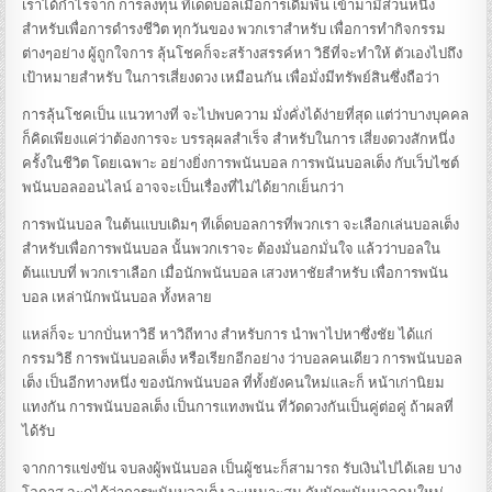
เราได้กำไรจาก การลงทุน ทีเด็ดบอลเมื่อการเดิมพัน เข้ามามีส่วนหนึ่ง
สำหรับเพื่อการดำรงชีวิต ทุกวันของ พวกเราสำหรับ เพื่อการทำกิจกรรม
ต่างๆอย่าง ผู้ถูกใจการ ลุ้นโชคก็จะสร้างสรรค์หา วิธีที่จะทำให้ ตัวเองไปถึง
เป้าหมายสำหรับ ในการเสี่ยงดวง เหมือนกัน เพื่อมั่งมีทรัพย์สินซึ่งถือว่า
การลุ้นโชคเป็น แนวทางที่ จะไปพบความ มั่งคั่งได้ง่ายที่สุด แต่ว่าบางบุคคล
ก็คิดเพียงแค่ว่าต้องการจะ บรรลุผลสำเร็จ สำหรับในการ เสี่ยงดวงสักหนึ่ง
ครั้งในชีวิต โดยเฉพาะ อย่างยิ่งการพนันบอล การพนันบอลเต็ง กับเว็บไซต์
พนันบอลออนไลน์ อาจจะเป็นเรื่องที่ไม่ได้ยากเย็นกว่า
การพนันบอล ในต้นแบบเดิมๆ ทีเด็ดบอลการที่พวกเรา จะเลือกเล่นบอลเต็ง
สำหรับเพื่อการพนันบอล นั้นพวกเราจะ ต้องมั่นอกมั่นใจ แล้วว่าบอลใน
ต้นแบบที่ พวกเราเลือก เมื่อนักพนันบอล เสวงหาชัยสำหรับ เพื่อการพนัน
บอล เหล่านักพนันบอล ทั้งหลาย
แหล่ก็จะ บากบั่นหาวิธี หาวิถีทาง สำหรับการ นำพาไปหาซึ่งชัย ได้แก่
กรรมวิธี การพนันบอลเต็ง หรือเรียกอีกอย่าง ว่าบอลคนเดียว การพนันบอล
เต็ง เป็นอีกทางหนึ่ง ของนักพนันบอล ที่ทั้งยังคนใหม่และก็ หน้าเก่านิยม
แทงกัน การพนันบอลเต็ง เป็นการแทงพนัน ที่วัดดวงกันเป็นคู่ต่อคู่ ถ้าผลที่
ได้รับ
จากการแข่งขัน จบลงผู้พนันบอล เป็นผู้ชนะก็สามารถ รับเงินไปได้เลย บาง