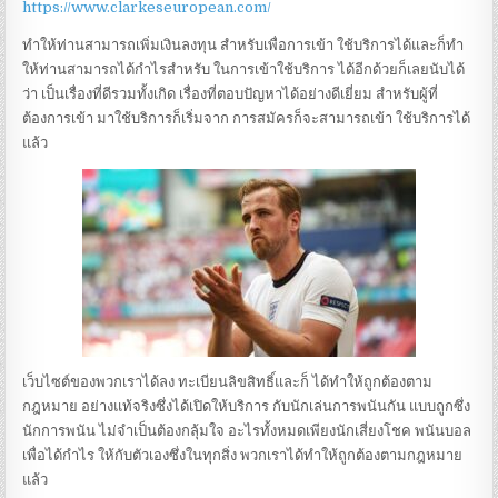
https://www.clarkeseuropean.com/
ทำให้ท่านสามารถเพิ่มเงินลงทุน สำหรับเพื่อการเข้า ใช้บริการได้และก็ทำ
ให้ท่านสามารถได้กำไรสำหรับ ในการเข้าใช้บริการ ได้อีกด้วยก็เลยนับได้
ว่า เป็นเรื่องที่ดีรวมทั้งเกิด เรื่องที่ตอบปัญหาได้อย่างดีเยี่ยม สำหรับผู้ที่
ต้องการเข้า มาใช้บริการก็เริ่มจาก การสมัครก็จะสามารถเข้า ใช้บริการได้
แล้ว
เว็บไซต์ของพวกเราได้ลง ทะเบียนลิขสิทธิ์และก็ ได้ทำให้ถูกต้องตาม
กฎหมาย อย่างแท้จริงซึ่งได้เปิดให้บริการ กับนักเล่นการพนันกัน แบบถูกซึ่ง
นักการพนัน ไม่จำเป็นต้องกลุ้มใจ อะไรทั้งหมดเพียงนักเสี่ยงโชค พนันบอล
เพื่อได้กำไร ให้กับตัวเองซึ่งในทุกสิ่ง พวกเราได้ทำให้ถูกต้องตามกฎหมาย
แล้ว