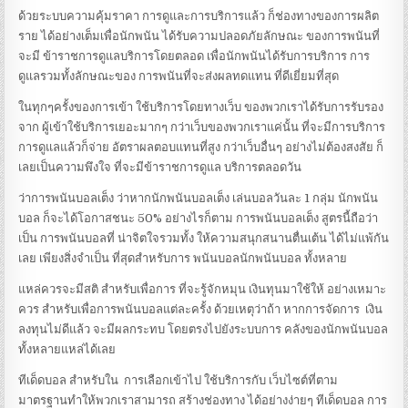
ด้วยระบบความคุ้มราคา การดูและการบริการแล้ว ก็ช่องทางของการผลิต
ราย ได้อย่างเต็มเพื่อนักพนัน ได้รับความปลอดภัยลักษณะ ของการพนันที่
จะมี ข้าราชการดูแลบริการโดยตลอด เพื่อนักพนันได้รับการบริการ การ
ดูแลรวมทั้งลักษณะของ การพนันที่จะส่งผลทดแทน ที่ดีเยี่ยมที่สุด
ในทุกๆครั้งของการเข้า ใช้บริการโดยทางเว็บ ของพวกเราได้รับการรับรอง
จาก ผู้เข้าใช้บริการเยอะมากๆ กว่าเว็บของพวกเราแค่นั้น ที่จะมีการบริการ
การดูแลแล้วก็จ่าย อัตราผลตอบแทนที่สูง กว่าเว็บอื่นๆ อย่างไม่ต้องสงสัย ก็
เลยเป็นความพึงใจ ที่จะมีข้าราชการดูแล บริการตลอดวัน
ว่าการพนันบอลเต็ง ว่าหากนักพนันบอลเต็ง เล่นบอลวันละ 1 กลุ่ม นักพนัน
บอล ก็จะได้โอกาสชนะ 50% อย่างไรก็ตาม การพนันบอลเต็ง สูตรนี้ถือว่า
เป็น การพนันบอลที่ น่าจิตใจรวมทั้ง ให้ความสนุกสนานตื่นเต้น ได้ไม่แพ้กัน
เลย เพียงสิ่งจำเป็น ที่สุดสำหรับการ พนันบอลนักพนันบอล ทั้งหลาย
แหล่ควรจะมีสติ สำหรับเพื่อการ ที่จะรู้จักหมุน เงินทุนมาใช้ให้ อย่างเหมาะ
ควร สำหรับเพื่อการพนันบอลแต่ละครั้ง ด้วยเหตุว่าถ้า หากการจัดการ เงิน
ลงทุนไม่ดีแล้ว จะมีผลกระทบ โดยตรงไปยังระบบการ คลังของนักพนันบอล
ทั้งหลายแหล่ได้เลย
ทีเด็ดบอล สำหรับใน การเลือกเข้าไป ใช้บริการกับ เว็บไซต์ที่ตาม
มาตรฐานทำให้พวกเราสามารถ สร้างช่องทาง ได้อย่างง่ายๆ ทีเด็ดบอล การ