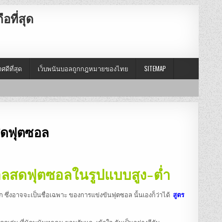
อที่สุด
ดีที่สุด
เว็บพนันบอลถูกกฎหมายของไทย
SITEMAP
สดฟุตซอล
อลสดฟุตซอลในรูปแบบสูง-ต่ำ
ลเล็ก ซึ่งอาจจะเป็นชื่อเฉพาะ ของการแข่งขันฟุตซอล นั้นเองก็ว่าได้
สูตร