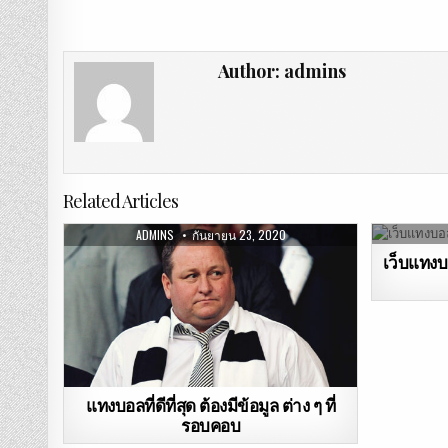
Author:
admins
Related Articles
ADMINS
กันยายน 23, 2020
เว็บแทงบ
แทงบอลที่ดีที่สุด ต้องมีข้อมูล ต่าง ๆ ที่
รอบคอบ