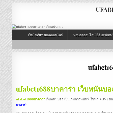
UFABET
เว็บไซต์แทงบอลออนไลน์
แทงบอลออนไลน์168 เครดิตฟร
ufabet1
ufabet1688บาคาร่า เว็บพนันบ
ufabet1688บาคาร่า
เว็บพนันบอล
เป็นเกมการพนันที่ ใช้นักเตะเพียงแค่
บาคาร่า