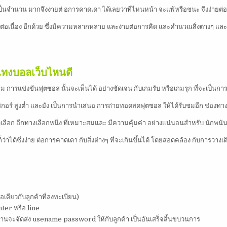
เป็นจำนวน มากจึงง่ายต่ อการคาดเดา ได้เลยว่าที่ไหนหน้า จะแพ้หรือชนะ จึงง่ายต่
งต่อเนื่อง อีกด้วย ซึ่งมีความหลากหลาย และง่ายต่อการคิด และคำนวณสิ่งต่างๆ แล
 แทงบอลเว็บไหนดี
ารแข่งขันฟุตซอล นั้นจะเห็นได้ อย่างชัดเจน กับเกมรับ หรือเกมรุก ที่จะเป็นการทำ
กอร์ สูงต่ำ และยัง เป็นการนำเสนอ การถ่ายทอดสดฟุตซอล ให้ได้รับชมอีก ช่องทาง
ัวเลือก อีกทางเลือกหนึ่ง ที่เหมาะสมและ มีความคุ้มค่า อย่างแน่นอนสำหรับ น
ว่าได้ซึ่งง่าย ต่อการคาดเดา กับสิ่งต่างๆ ที่จะเกินขึ้นได้ โดยสอดคล้อง กับการวางเด
อเดียวกับลูกค้าที่ลงทะเบียน)
ter หรือ line
งานจะจัดส่ง usename password ให้กับลูกค้า เป็นอันเสร็จสิ้นขบวนการ