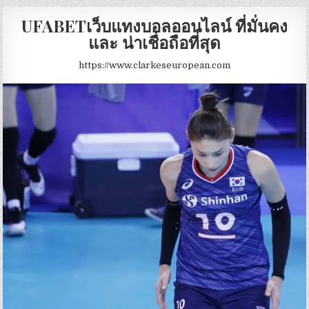
UFABETเว็บแทงบอลออนไลน์ ที่มั่นคง
และ น่าเชื่อถือที่สุด
https://www.clarkeseuropean.com