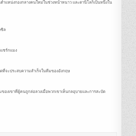
่นในตําแหน่งกองกลางคนใหม่ในช่วงหน้าหนาว และดานิโลก็เป็นหนึ่งใน
าซิล
ต์แชร์กแมง
ามคิดที่จะประสบความสําเร็จในทีมของอังกฤษ
นเกมของเขาที่ผู้คนถูกล่อลวงเมื่อพวกเขาเห็นกลอุบายและการสะบัด