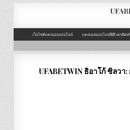
UFABET
เว็บไซต์แทงบอลออนไลน์
แทงบอลออนไลน์168 เครดิตฟร
UFABETWIN ธิอาโก้ ซิลวา: กา