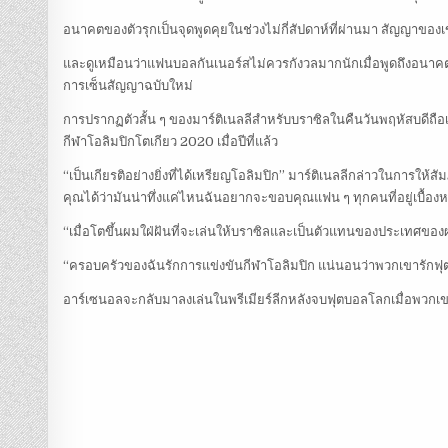
อนาคตของตัวรุกเป็นจุดพูดคุยในช่วงไม่กี่สัปดาห์ที่ผ่านมา สัญญาข
และดูเหมือนว่าแฟนบอลกันเนอร์สไม่ควรกังวลมากนักเมื่อพูดถึงอนาคตข
การเซ็นสัญญาฉบับใหม่
การปรากฏตัวสั้น ๆ ของมาร์ติเนลลีสําหรับบราซิลในคืนวันพฤหัสบดี
กีฬาโอลิมปิกโตเกียว 2020 เมื่อปีที่แล้ว
“เป็นเกียรติอย่างยิ่งที่ได้เหรียญโอลิมปิก” มาร์ติเนลลีกล่าวในการ
คุณได้ว่ามันน่าทึ่งแค่ไหนฉันอยากจะขอบคุณแฟน ๆ ทุกคนที่อยู่เบื้องห
“เมื่อโตขึ้นผมใฝ่ฝันที่จะเล่นให้บราซิลและเป็นตัวแทนของประเทศข
“ครอบครัวของฉันรักการแข่งขันกีฬาโอลิมปิก แน่นอนว่าพวกเขารักฟุ
อาร์เซนอลจะกลับมาลงเล่นในพรีเมียร์ลีกหลังจบฟุตบอลโลกเมื่อพวกเขาพบ