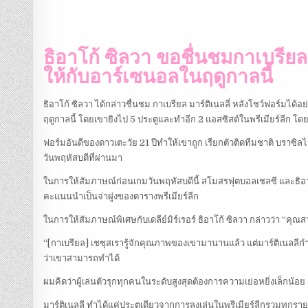
ธิอาโก้ ซิลวา ขอชื่นชมกาเบรียล 
ให้กับอาร์เซนอลในฤดูกาลนี้
ธิอาโก้ ซิลวา ได้กล่าวชื่นชม กาเบรียล มาร์ติเนลลี่ หลังโชว์ฟอร์มได้
ฤดูกาลนี้ โดยเขายิงไป 5 ประตูและทําอีก 2 แอสซิสต์ในพรีเมียร์ลีก โ
ฟอร์มอันดีของดาวเตะวัย 21 ปีทําให้เขาถูก เรียกตัวติดทีมชาติ บราซ
วันพฤหัสบดีที่ผ่านมา
ในการให้สัมภาษณ์ก่อนเกมวันพฤหัสบดีนี้ สโมสรฟุตบอลเชลซี และธิอาโก
คะแนนนําเป็นจ่าฝูงของตารางพรีเมียร์ลีก
ในการให้สัมภาษณ์พิเศษกับเดลีย์มิร์เรอร์ ธิอาโก้ ซิลวา กล่าวว่า “คุ
“[กาเบรียล] เชซุสเรารู้จักคุณภาพของเขามานานแล้ว แต่มาร์ติเนลลีกํา
ว่าเขาสามารถทําได้
ผมคิดว่าผู้เล่นตัวรุกทุกคนในระดับสูงสุดต้องการความเย่อหยิ่งเล็กน้อย
มาร์ติเนลลี ทําได้แค่ประตูเดียวจากการลงเล่นในพรีเมียร์ลีกรวมทุกร