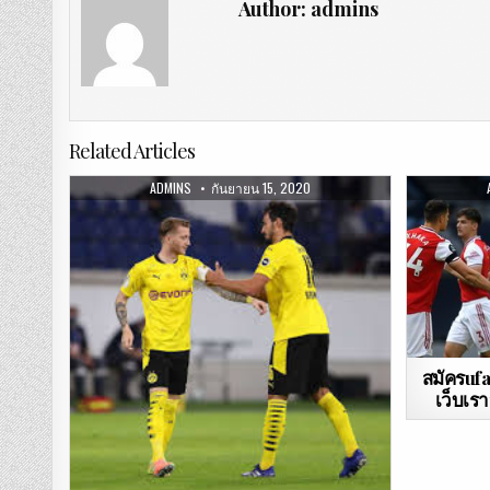
Author:
admins
Related Articles
ADMINS
กันยายน 15, 2020
สมัครufa
เว็บเร