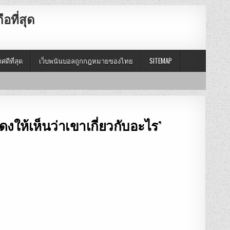
อที่สุด
ดีที่สุด
เว็บพนันบอลถูกกฎหมายของไทย
SITEMAP
งให้เห็นว่าเขาเกี่ยวกับอะไร’