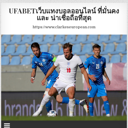
UFABETเว็บแทงบอลออนไลน์ ที่มั่นคง
และ น่าเชื่อถือที่สุด
https://www.clarkeseuropean.com