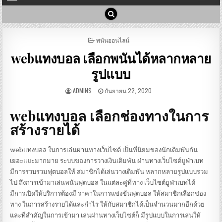
POSTED
พนันออนไลน์
IN
webแทงบอล เลือกพนันได้หลากหลาย
รูปแบบ
ADMINS
กันยายน 22, 2020
webแทงบอล เลือกช่องทางในการ
สร้างรายได้
webแทงบอล ในการเล่นผ่านทางเว็บไซต์ เป็นที่นิยมของนักเดิมพันกัน
เยอะแยะมากมาย ระบบของการวางเงินเดิมพัน ผ่านทางเว็บไซต์ยูฟ่าเบท
มีการรวบรวมฟุตบอลให้ สมาชิกได้เล่นวางเดิมพัน หลากหลายรูปแบบรวม
ไป ถึงการเข้ามาเล่นพนันฟุตบอล ในแต่ละคู่ที่ทาง เว็บไซต์ยูฟ่าเบทได้
มีการเปิดให้บริการต้องมี ราคาในการแข่งขันฟุตบอล ให้สมาชิกเลือกช่อง
ทาง ในการสร้างรายได้และกำไร ให้กับสมาชิกได้เป็นจำนวนมากอีกด้วย
และที่สำคัญในการเข้ามา เล่นผ่านทางเว็บไซต์ก็ มีรูปแบบในการเล่นให้