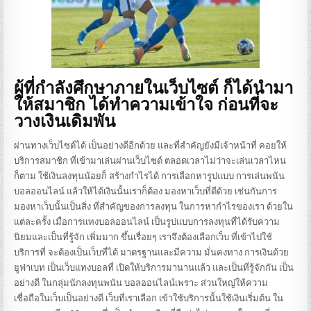
ผู้ที่กำลังศึกษาภายในเว็บไซต์ ก็ได้นำมา
ให้สมาชิก ได้ทำความเข้าใจ ก่อนที่จะ
วางเงินเดิมพัน
ผ่านทางเว็บไซต์ได้ เป็นอย่างดีอีกด้วย และที่สำคัญยังมีเจ้าหน้าที่ คอยให้
บริการสมาชิก ที่เข้ามาเล่นผ่านเว็บไซด์ ตลอดเวลาไม่ว่าจะเล่นเวลาไหน
ก็ตาม ใช้เงินลงทุนน้อยก็ สร้างกำไรได้ การเลือกหารูปแบบ การเล่นพนัน
บอลออนไลน์ แล้วให้ได้เงินนั้นเราก็ต้อง มองหาเว็บที่ดีด้วย เช่นกันการ
มองหาเว็บนั้นเป็นสิ่ง ที่สำคัญของการลงทุน ในการหากำไรของเรา ด้วยใน
แต่ละครั้ง เมื่อการแทงบอลออนไลน์ เป็นรูปแบบการลงทุนที่ได้รับความ
นิยมและเป็นที่รู้จัก เพิ่มมาก ขึ้นเรื่อยๆ เราจึงต้องเลือกเว็บ ที่เข้าไปใช้
บริการที่ จะต้องเป็นเว็บที่ได้ มาตรฐานและมีความ มั่นคงทาง การเงินด้วย
ยูฟ่าเบท เป็นเว็บแทงบอลที่ เปิดให้บริการมานานแล้ว และเป็นที่รู้จักกัน เป็น
อย่างดี ในกลุ่มนักลงทุนพนัน บอลออนไลน์เพราะ ส่วนใหญ่ให้ความ
เชื่อถือในเว็บเป็นอย่างดี เว็บที่เราเลือก เข้าใช้บริการนั้นใช้เงินเริ่มต้น ใน