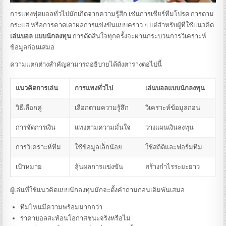
การแทงฟุตบอลทั่วไปมักเกิดจากความรู้สึก เช่นการเชียร์ทีมโปรด การตาม
กระแส หรือการคาดเดาผลการแข่งขันแบบคร่าว ๆ แต่สำหรับผู้ที่ใช้แนวคิด
เล่นบอล แบบนักลงทุน
การตัดสินใจทุกครั้งจะผ่านกระบวนการวิเคราะห์
ข้อมูลก่อนเสมอ
ความแตกต่างสำคัญสามารถอธิบายได้ดังตารางต่อไปนี้
แนวคิดการเล่น
การแทงทั่วไป
เล่นบอลแบบนักลงทุน
วิธีเลือกคู่
เลือกตามความรู้สึก
วิเคราะห์ข้อมูลก่อน
การจัดการเงิน
แทงตามความมั่นใจ
วางแผนเงินลงทุน
การวิเคราะห์ทีม
ใช้ข้อมูลเล็กน้อย
ใช้สถิติและฟอร์มทีม
เป้าหมาย
ลุ้นผลการแข่งขัน
สร้างกำไรระยะยาว
ผู้เล่นที่ใช้แนวคิดแบบนักลงทุนมักจะตั้งคำถามก่อนเดิมพันเสมอ
ทีมไหนมีความพร้อมมากกว่า
ราคาบอลสะท้อนโอกาสชนะจริงหรือไม่