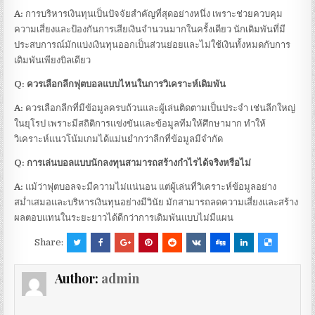
A:
การบริหารเงินทุนเป็นปัจจัยสำคัญที่สุดอย่างหนึ่ง เพราะช่วยควบคุม
ความเสี่ยงและป้องกันการเสียเงินจำนวนมากในครั้งเดียว นักเดิมพันที่มี
ประสบการณ์มักแบ่งเงินทุนออกเป็นส่วนย่อยและไม่ใช้เงินทั้งหมดกับการ
เดิมพันเพียงบิลเดียว
Q: ควรเลือกลีกฟุตบอลแบบไหนในการวิเคราะห์เดิมพัน
A:
ควรเลือกลีกที่มีข้อมูลครบถ้วนและผู้เล่นติดตามเป็นประจำ เช่นลีกใหญ่
ในยุโรป เพราะมีสถิติการแข่งขันและข้อมูลทีมให้ศึกษามาก ทำให้
วิเคราะห์แนวโน้มเกมได้แม่นยำกว่าลีกที่ข้อมูลมีจำกัด
Q: การเล่นบอลแบบนักลงทุนสามารถสร้างกำไรได้จริงหรือไม่
A:
แม้ว่าฟุตบอลจะมีความไม่แน่นอน แต่ผู้เล่นที่วิเคราะห์ข้อมูลอย่าง
สม่ำเสมอและบริหารเงินทุนอย่างมีวินัย มักสามารถลดความเสี่ยงและสร้าง
ผลตอบแทนในระยะยาวได้ดีกว่าการเดิมพันแบบไม่มีแผน
Share:
Author:
admin