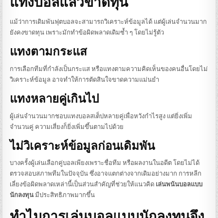
แทงบอลแล้วขาดทุน
แม้ว่าการเดิมพันฟุตบอลจะสามารถวิเคราะห์ข้อมูลได้ แต่ผู้เล่นจำนวนมาก
ยังคงขาดทุน เพราะมักทำข้อผิดพลาดเดิมซ้ำ ๆ โดยไม่รู้ตัว
แทงตามกระแส
การเลือกทีมที่กำลังเป็นกระแส หรือแทงตามความคิดเห็นของคนอื่นโดยไม่
วิเคราะห์ข้อมูล อาจทำให้การตัดสินใจขาดความแม่นยำ
แทงหลายคู่เกินไป
ผู้เล่นจำนวนมากชอบแทงบอลสเต็ปหลายคู่เพื่อหวังกำไรสูง แต่ยิ่งเพิ่ม
จำนวนคู่ ความเสี่ยงก็ยิ่งเพิ่มขึ้นตามไปด้วย
ไม่วิเคราะห์ข้อมูลก่อนเดิมพัน
บางครั้งผู้เล่นเลือกคู่บอลเพียงเพราะชื่อทีม หรือผลงานในอดีต โดยไม่ได้
ตรวจสอบสภาพทีมในปัจจุบัน ซึ่งอาจแตกต่างจากเดิมอย่างมาก การหลีก
เลี่ยงข้อผิดพลาดเหล่านี้เป็นส่วนสำคัญที่ช่วยให้แนวคิด
เล่นพนันบอลแบบ
นักลงทุน
มีประสิทธิภาพมากขึ้น
ทำไมการเล่นบอลแบบนักลงทุนจึง