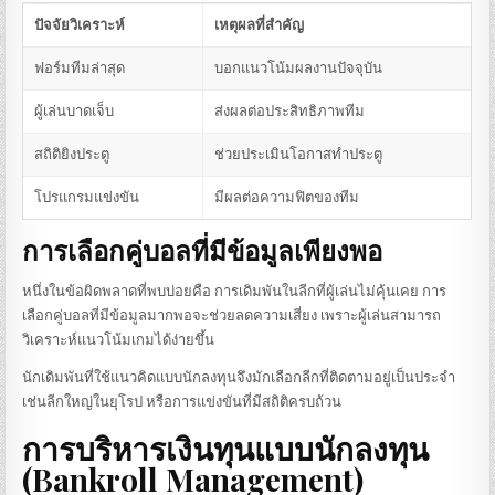
ปัจจัยวิเคราะห์
เหตุผลที่สำคัญ
ฟอร์มทีมล่าสุด
บอกแนวโน้มผลงานปัจจุบัน
ผู้เล่นบาดเจ็บ
ส่งผลต่อประสิทธิภาพทีม
สถิติยิงประตู
ช่วยประเมินโอกาสทำประตู
โปรแกรมแข่งขัน
มีผลต่อความฟิตของทีม
การเลือกคู่บอลที่มีข้อมูลเพียงพอ
หนึ่งในข้อผิดพลาดที่พบบ่อยคือ การเดิมพันในลีกที่ผู้เล่นไม่คุ้นเคย การ
เลือกคู่บอลที่มีข้อมูลมากพอจะช่วยลดความเสี่ยง เพราะผู้เล่นสามารถ
วิเคราะห์แนวโน้มเกมได้ง่ายขึ้น
นักเดิมพันที่ใช้แนวคิดแบบนักลงทุนจึงมักเลือกลีกที่ติดตามอยู่เป็นประจำ
เช่นลีกใหญ่ในยุโรป หรือการแข่งขันที่มีสถิติครบถ้วน
การบริหารเงินทุนแบบนักลงทุน
(Bankroll Management)