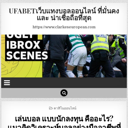
UFABETเว็บแทงบอลออนไลน์ ที่มั่นคง
และ น่าเชื่อถือที่สุด
https://www.clarkeseuropean.com
POSTED
คาสิโนออนไลน์
IN
เล่นบอล แบบนักลงทุน คืออะไร?
แนวคิดวิเคราะห์บอลอย่างมืออาชีพที่