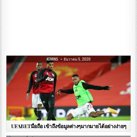
ADMINS
ธันวาคม 5, 2020
UFABETมือถือ เข้าถึงข้อมูลต่างๆมากมายได้อย่างง่ายๆ