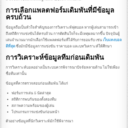
การเลือกแพลตฟอร์มเดิมพันที่มีข้อมูล
ครบถ้วน
ข้อมูลถือเป็นหัวใจสำคัญของการวิเคราะห์ฟุตบอล หากผู้เล่นสามารถเข้า
ถึงสถิติการแข่งขันได้ครบถ้วน การตัดสินใจก็จะมีเหตุผลมากขึ้น ปัจจุบันผู้
เล่นจำนวนมากมักเลือกใช้แพลตฟอร์มที่ได้รับการยอมรับ เช่น
เว็บแทงบอล
ดีที่สุด
ซึ่งมักมีข้อมูลการแข่งขัน ราคาบอล และบทวิเคราะห์ให้ศึกษา
การวิเคราะห์ข้อมูลทีมก่อนเดิมพัน
การวิเคราะห์บอลอย่างเป็นระบบควรพิจารณาปัจจัยหลายด้าน ไม่ใช่เพียง
ชื่อทีมเท่านั้น
ข้อมูลที่ควรตรวจสอบก่อนเดิมพัน ได้แก่
ฟอร์มการเล่น 5 นัดล่าสุด
สถิติการพบกันของทั้งสองทีม
สภาพความพร้อมของผู้เล่น
โปรแกรมการแข่งขันก่อนหน้า
ตัวอย่างข้อมูลที่นักวิเคราะห์มักใช้พิจารณา