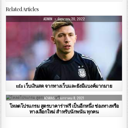
Related Articles
ADMIN
มิถุนายน 20, 2022
ufa เว็บเงินสด จากทางเว็บและยังมีแบงค์มากมาย
ADMINS
มกราคม 8, 2021
โหลดโปรแกรม สูตรบาคาร่าฟรี เป็นอีกหนึ่ง ช่องทางหรือ
ทางเลือกใหม่ สำหรับนักพนัน ทุกคน