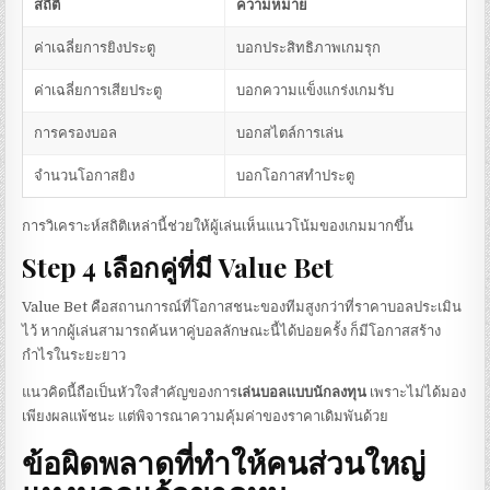
สถิติ
ความหมาย
ค่าเฉลี่ยการยิงประตู
บอกประสิทธิภาพเกมรุก
ค่าเฉลี่ยการเสียประตู
บอกความแข็งแกร่งเกมรับ
การครองบอล
บอกสไตล์การเล่น
จำนวนโอกาสยิง
บอกโอกาสทำประตู
การวิเคราะห์สถิติเหล่านี้ช่วยให้ผู้เล่นเห็นแนวโน้มของเกมมากขึ้น
Step 4 เลือกคู่ที่มี Value Bet
Value Bet คือสถานการณ์ที่โอกาสชนะของทีมสูงกว่าที่ราคาบอลประเมิน
ไว้ หากผู้เล่นสามารถค้นหาคู่บอลลักษณะนี้ได้บ่อยครั้ง ก็มีโอกาสสร้าง
กำไรในระยะยาว
แนวคิดนี้ถือเป็นหัวใจสำคัญของการ
เล่นบอลแบบนักลงทุน
เพราะไม่ได้มอง
เพียงผลแพ้ชนะ แต่พิจารณาความคุ้มค่าของราคาเดิมพันด้วย
ข้อผิดพลาดที่ทำให้คนส่วนใหญ่