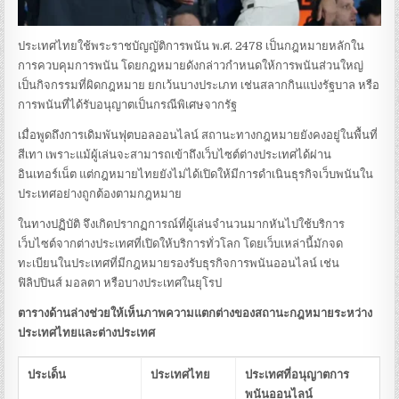
ประเทศไทยใช้พระราชบัญญัติการพนัน พ.ศ. 2478 เป็นกฎหมายหลักใน
การควบคุมการพนัน โดยกฎหมายดังกล่าวกำหนดให้การพนันส่วนใหญ่
เป็นกิจกรรมที่ผิดกฎหมาย ยกเว้นบางประเภท เช่นสลากกินแบ่งรัฐบาล หรือ
การพนันที่ได้รับอนุญาตเป็นกรณีพิเศษจากรัฐ
เมื่อพูดถึงการเดิมพันฟุตบอลออนไลน์ สถานะทางกฎหมายยังคงอยู่ในพื้นที่
สีเทา เพราะแม้ผู้เล่นจะสามารถเข้าถึงเว็บไซต์ต่างประเทศได้ผ่าน
อินเทอร์เน็ต แต่กฎหมายไทยยังไม่ได้เปิดให้มีการดำเนินธุรกิจเว็บพนันใน
ประเทศอย่างถูกต้องตามกฎหมาย
ในทางปฏิบัติ จึงเกิดปรากฏการณ์ที่ผู้เล่นจำนวนมากหันไปใช้บริการ
เว็บไซต์จากต่างประเทศที่เปิดให้บริการทั่วโลก โดยเว็บเหล่านี้มักจด
ทะเบียนในประเทศที่มีกฎหมายรองรับธุรกิจการพนันออนไลน์ เช่น
ฟิลิปปินส์ มอลตา หรือบางประเทศในยุโรป
ตารางด้านล่างช่วยให้เห็นภาพความแตกต่างของสถานะกฎหมายระหว่าง
ประเทศไทยและต่างประเทศ
ประเด็น
ประเทศไทย
ประเทศที่อนุญาตการ
พนันออนไลน์