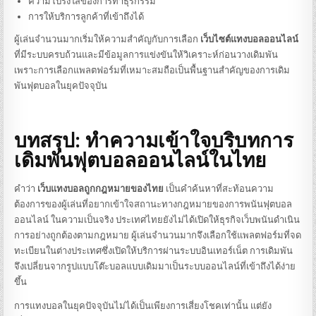
ความโปร่งใสของการทำธุรกรรม
การให้บริการลูกค้าที่เข้าถึงได้
ผู้เล่นจำนวนมากเริ่มให้ความสำคัญกับการเลือก
เว็บไซต์แทงบอลออนไลน์
ที่มีระบบครบถ้วนและมีข้อมูลการแข่งขันให้วิเคราะห์ก่อนวางเดิมพัน
เพราะการเลือกแพลตฟอร์มที่เหมาะสมถือเป็นพื้นฐานสำคัญของการเดิม
พันฟุตบอลในยุคปัจจุบัน
บทสรุป: ทำความเข้าใจบริบทการ
เดิมพันฟุตบอลออนไลน์ในไทย
คำว่า
เว็บแทงบอลถูกกฎหมายของไทย
เป็นคำค้นหาที่สะท้อนความ
ต้องการของผู้เล่นที่อยากเข้าใจสถานะทางกฎหมายของการพนันฟุตบอล
ออนไลน์ ในความเป็นจริง ประเทศไทยยังไม่ได้เปิดให้ธุรกิจเว็บพนันดำเนิน
การอย่างถูกต้องตามกฎหมาย ผู้เล่นจำนวนมากจึงเลือกใช้แพลตฟอร์มที่จด
ทะเบียนในต่างประเทศซึ่งเปิดให้บริการผ่านระบบอินเทอร์เน็ต การเดิมพัน
จึงเปลี่ยนจากรูปแบบโต๊ะบอลแบบเดิมมาเป็นระบบออนไลน์ที่เข้าถึงได้ง่าย
ขึ้น
การแทงบอลในยุคปัจจุบันไม่ได้เป็นเพียงการเสี่ยงโชคเท่านั้น แต่ยัง