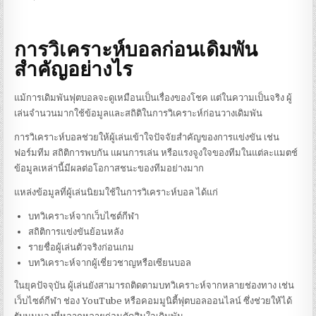
การวิเคราะห์บอลก่อนเดิมพัน
สำคัญอย่างไร
แม้การเดิมพันฟุตบอลจะดูเหมือนเป็นเรื่องของโชค แต่ในความเป็นจริง ผู้
เล่นจำนวนมากใช้ข้อมูลและสถิติในการวิเคราะห์ก่อนวางเดิมพัน
การวิเคราะห์บอลช่วยให้ผู้เล่นเข้าใจปัจจัยสำคัญของการแข่งขัน เช่น
ฟอร์มทีม สถิติการพบกัน แผนการเล่น หรือแรงจูงใจของทีมในแต่ละแมตช์
ข้อมูลเหล่านี้มีผลต่อโอกาสชนะของทีมอย่างมาก
แหล่งข้อมูลที่ผู้เล่นนิยมใช้ในการวิเคราะห์บอล ได้แก่
บทวิเคราะห์จากเว็บไซต์กีฬา
สถิติการแข่งขันย้อนหลัง
รายชื่อผู้เล่นตัวจริงก่อนเกม
บทวิเคราะห์จากผู้เชี่ยวชาญหรือเซียนบอล
ในยุคปัจจุบัน ผู้เล่นยังสามารถติดตามบทวิเคราะห์จากหลายช่องทาง เช่น
เว็บไซต์กีฬา ช่อง YouTube หรือคอมมูนิตี้ฟุตบอลออนไลน์ ซึ่งช่วยให้ได้