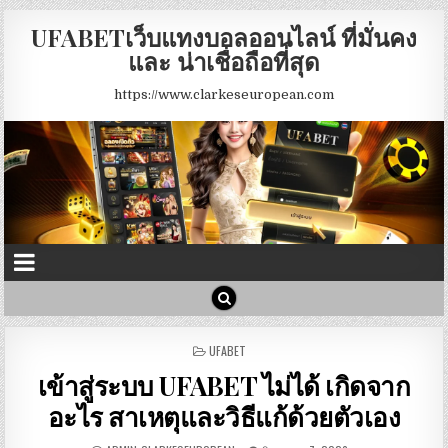
UFABETเว็บแทงบอลออนไลน์ ที่มั่นคง
และ น่าเชื่อถือที่สุด
https://www.clarkeseuropean.com
POSTED
UFABET
IN
เข้าสู่ระบบ UFABET ไม่ได้ เกิดจาก
อะไร สาเหตุและวิธีแก้ด้วยตัวเอง