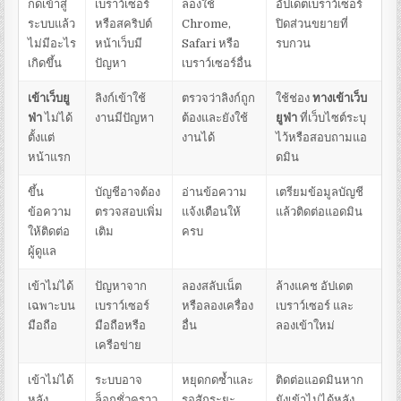
กดเข้าสู่
เบราว์เซอร์
ลองใช้
อัปเดตเบราว์เซอร์
ระบบแล้ว
หรือสคริปต์
Chrome,
ปิดส่วนขยายที่
ไม่มีอะไร
หน้าเว็บมี
Safari หรือ
รบกวน
เกิดขึ้น
ปัญหา
เบราว์เซอร์อื่น
เข้าเว็บยู
ลิงก์เข้าใช้
ตรวจว่าลิงก์ถูก
ใช้ช่อง
ทางเข้าเว็บ
ฟ่า
ไม่ได้
งานมีปัญหา
ต้องและยังใช้
ยูฟ่า
ที่เว็บไซต์ระบุ
ตั้งแต่
งานได้
ไว้หรือสอบถามแอ
หน้าแรก
ดมิน
ขึ้น
บัญชีอาจต้อง
อ่านข้อความ
เตรียมข้อมูลบัญชี
ข้อความ
ตรวจสอบเพิ่ม
แจ้งเตือนให้
แล้วติดต่อแอดมิน
ให้ติดต่อ
เติม
ครบ
ผู้ดูแล
เข้าไม่ได้
ปัญหาจาก
ลองสลับเน็ต
ล้างแคช อัปเดต
เฉพาะบน
เบราว์เซอร์
หรือลองเครื่อง
เบราว์เซอร์ และ
มือถือ
มือถือหรือ
อื่น
ลองเข้าใหม่
เครือข่าย
เข้าไม่ได้
ระบบอาจ
หยุดกดซ้ำและ
ติดต่อแอดมินหาก
หลัง
ล็อกชั่วคราว
รอสักระยะ
ยังเข้าไม่ได้หลัง