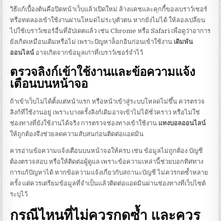
วิธีแก้เบื้องต้นคือปิดหน้าเว็บแล้วเปิดใหม่ ล้างแคชและคุกกี้ของเบราว์เซอร์
หรือทดลองเข้าใช้งานผ่านโหมดไม่ระบุตัวตน หากยังไม่ได้ ให้ลองเปลี่ยน
ไปใช้เบราว์เซอร์อื่นที่อัปเดตแล้ว เช่น Chrome หรือ Safari เพื่อดูว่าอาการ
ยังเกิดเหมือนเดิมหรือไม่ เพราะปัญหาล็อกอินก่อนเข้าใช้งาน
เดิมพัน
ออนไลน์
อาจเกิดจากข้อมูลเก่าที่เบราว์เซอร์จำไว้
ตรวจลิงก์เข้าใช้งานและข้อความแจ้ง
เตือนบนหน้าจอ
ถ้าเข้าเว็บไม่ได้ตั้งแต่หน้าแรก หรือหน้าเข้าสู่ระบบโหลดไม่ขึ้น ควรตรวจ
ลิงก์ที่ใช้งานอยู่ เพราะบางครั้งลิงก์เดิมอาจเข้าไม่ได้ชั่วคราว หรือไม่ใช่
ช่องทางที่ยังใช้งานได้จริง การตรวจช่องทางเข้าใช้งาน
แทงบอลออนไลน์
ให้ถูกต้องจึงช่วยลดความสับสนก่อนติดต่อแอดมิน
ควรอ่านข้อความแจ้งเตือนบนหน้าจอให้ครบ เช่น ข้อมูลไม่ถูกต้อง บัญชี
ต้องตรวจสอบ หรือให้ติดต่อผู้ดูแล เพราะข้อความเหล่านี้ช่วยบอกทิศทาง
การแก้ปัญหาได้ หากข้อความแจ้งเกี่ยวกับสถานะบัญชี ไม่ควรกดซ้ำหลาย
ครั้ง แต่ควรเตรียมข้อมูลที่จำเป็นแล้วติดต่อแอดมินผ่านช่องทางที่เว็บไซต์
ระบุไว้
กรณีไหนที่ไม่ควรกดซ้ำ และควร