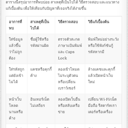
ตารางนี้สรุปอาการที่พบบ่อย สาเหตุที่เป็นไปได้ วิธีตรวจสอบ และแนวทาง
แก้เบื้องต้น เพื่อให้เทียบกับปัญหาที่เจอจริงได้ง่ายขึ้น
อาการที่
สาเหตุที่เป็น
วิธีตรวจสอบ
วิธีแก้เบื้องต้น
พบ
ไปได้
ใส่ข้อมูล
ชื่อผู้ใช้หรือ
ตรวจตัวสะกด
พิมพ์ใหม่อย่างระวัง
แล้วขึ้น
รหัสผ่านผิด
ภาษาแป้นพิมพ์
หรือใช้ฟังก์ชันกู้
ว่าไม่ถูก
และ Caps
รหัสหากมี
ต้อง
Lock
ใส่รหัสถูก
แคชหรือคุกกี้
ลองเข้าโหมด
ล้างแคชและคุกกี้
แต่ยังเข้า
ค้าง
ไม่ระบุตัวตน
แล้วเปิดหน้าเว็บ
ไม่ได้
หรือเปลี่ยน
ใหม่
เบราว์เซอร์
หน้าเว็บ
อินเทอร์เน็ต
ลองเปิดเว็บอื่น
เปลี่ยน Wi-Fi/เน็ต
โหลด
ไม่เสถียร
หรือสลับเครือ
มือถือ รีสตาร์ทเรา
นานหรือ
ข่าย
เตอร์หรือเครื่อง
ค้าง