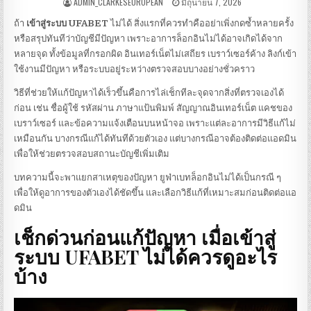
ADMIN_CLARKESEUROPEAN
มิถุนายน 7, 2026
ถ้า
เข้าสู่ระบบ UFABET
ไม่ได้ สิ่งแรกที่ควรทำคืออย่าเพิ่งกดซ้ำหลายครั้ง
หรือสรุปทันทีว่าบัญชีมีปัญหา เพราะอาการล็อกอินไม่ได้อาจเกิดได้จาก
หลายจุด ทั้งข้อมูลที่กรอกผิด อินเทอร์เน็ตไม่เสถียร เบราว์เซอร์ค้าง ลิงก์เข้า
ใช้งานมีปัญหา หรือระบบอยู่ระหว่างตรวจสอบบางอย่างชั่วคราว
วิธีที่ช่วยให้แก้ปัญหาได้เร็วขึ้นคือการไล่เช็กทีละจุดจากสิ่งที่ตรวจเองได้
ก่อน เช่น ชื่อผู้ใช้ รหัสผ่าน ภาษาแป้นพิมพ์ สัญญาณอินเทอร์เน็ต แคชของ
เบราว์เซอร์ และข้อความแจ้งเตือนบนหน้าจอ เพราะแต่ละอาการมีวิธีแก้ไม่
เหมือนกัน บางกรณีแก้ได้ทันทีด้วยตัวเอง แต่บางกรณีอาจต้องติดต่อแอดมิน
เพื่อให้ช่วยตรวจสอบสถานะบัญชีเพิ่มเติม
บทความนี้จะพาแยกสาเหตุของปัญหา ยูฟ่าเบทล็อกอินไม่ได้เป็นกรณี ๆ
เพื่อให้ดูอาการของตัวเองได้ชัดขึ้น และเลือกวิธีแก้ที่เหมาะสมก่อนติดต่อแอ
ดมิน
เช็กด่วนก่อนแก้ปัญหา เมื่อเข้าสู่
ระบบ
UFABET
ไม่ได้ควรดูอะไร
บ้าง