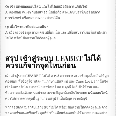
Q: เข้า
แทงบอลออนไลน์ ufa
ไม่ได้บนมือถือควรแก้ยังไง?
A: ลองสลับ Wi-Fi กับอินเทอร์เน็ตมือถือ ล้างแคชเบราว์เซอร์ อัปเดต
เบราว์เซอร์ หรือทดสอบจากอุปกรณ์อื่น
Q: เมื่อไหร่ควรติดต่อแอดมิน?
A: เมื่อตรวจข้อมูล ล้างแคช เปลี่ยนเน็ต และเปลี่ยนเบราว์เซอร์แล้วยังเข้า
ไม่ได้ หรือมีข้อความให้ติดต่อผู้ดูแล
สรุป
เข้าสู่ระบบ UFABET
ไม่ได้
ควรแก้จากจุดไหนก่อน
เมื่อเข้าสู่ระบบ
UFABET
ไม่ได้ ควรเริ่มจากการตรวจข้อมูลล็อกอินให้ถูก
ต้องก่อน ทั้งชื่อผู้ใช้ รหัสผ่าน ภาษาแป้นพิมพ์ และ Caps Lock จากนั้นจึง
เช็กอินเทอร์เน็ต อุปกรณ์ เบราว์เซอร์ แคช คุกกี้ ลิงก์เข้าใช้งาน และ
ข้อความแจ้งเตือนบนหน้าจอ เพราะปัญหาล็อกอินในระบบ
พนันออนไลน์
ควรไล่ตรวจจากจุดพื้นฐานก่อนสรุปว่าเป็นปัญหาจากบัญชี
หากลองแก้ตามลำดับแล้วยังเข้าไม่ได้ หรือมีข้อความให้ติดต่อผู้ดูแล ควร
หยุดกดซ้ำและเตรียมข้อมูลที่จำเป็นเพื่อแจ้งแอดมินให้ตรวจสอบต่ออย่าง