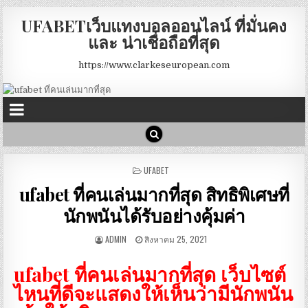
UFABETเว็บแทงบอลออนไลน์ ที่มั่นคง
และ น่าเชื่อถือที่สุด
https://www.clarkeseuropean.com
POSTED
UFABET
IN
ufabet ที่คนเล่นมากที่สุด สิทธิพิเศษที่
นักพนันได้รับอย่างคุ้มค่า
ADMIN
สิงหาคม 25, 2021
ufabet ที่คนเล่นมากที่สุด เว็บไซต์
ไหนที่ดีจะแสดงให้เห็นว่ามีนักพนัน