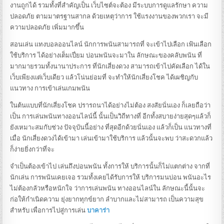
งานถูกได้ รวมทั้งที่สำคัญเป็น เว็บไซต์จะต้อง มีระบบการดูแลรักษา ความ
ปลอดภัย ตามมาตรฐานสากล ด้วยเหตุว่าการ ใช้แรงงานของพวกเรา จะมี
ความปลอดภัย เพิ่มมากขึ้น
สอนเล่น แทงบอลออนไลน์ นักการพนันสามารถที่ จะเข้าไปเลือก เฟ้นเลือก
ใช้บริการ ได้อย่างเต็มเปี่ยม บ่อนพนันจะมาใน ลักษณะของคลับพนัน ที่
มากมายรวมทั้งนานาประการ ที่นักเสี่ยงดวง สามารถเข้าไปคัดเลือก ได้ใน
เว็บเพียงแต่เว็บเดียว แล้วโน่นย่อมที่ จะทำให้นักเสี่ยงโชค ได้เผชิญกับ
แนวทาง การเข้าเล่นเกมพนัน
ในต้นแบบที่นักเสี่ยงโชค ปรารถนาได้อย่างไม่ต้อง สงสัยนั่นเอง ก็เลยถือว่า
เป็น การเล่นพนันทางออนไลน์นี้ นั้นเป็นวิถีทางที่ อีกทั้งสบายง่ายสุดๆแล้วก็
ยังเหมาะสมกับช่วง ปัจจุบันนี้อย่าง ที่สุดอีกด้วยนั่นเอง แล้วก็เป็น แนวทางที่
เมื่อ นักเสี่ยงดวงได้เข้ามา เล่นเข้ามาใช้บริการ แล้วนั้นจะพบ ว่าสะดวกแล้ว
ก็ง่ายยิ่งกว่าที่จะ
จำเป็นต้องเข้าไป เล่นถึงบ่อนพนัน ทั้งการให้ บริการนั้นก็ไม่แตกต่าง จากที่
นักเล่น การพนันเคยเจอ รวมทั้งเคยได้รับการให้ บริการมนบ่อน พนันอะไร
ไม่ต้องกลัวหรือหนักใจ ว่าการเล่นพนัน ทางออนไลน์ใน ลักษณะนี้นั้นจะ
ก่อให้กำเนิดความ ยุ่งยากทุกข์ยาก ลำบากและไม่สามารถ เป็นความสุข
สำหรับ เพื่อการไปสู่การเล่น
บาคาร่า